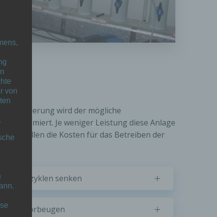
mens,
ng
en
chte
r von
ten
chutzisolierung wird der mögliche
.
lage minimiert. Je weniger Leistung diese Anlage
inger fallen die Kosten für das Betreiben der
ische
n
Wartungszyklen senken
ann.
ise
technik vorbeugen