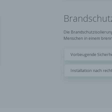
ischen, psychischen, wirtschaftlichen, kulturellen oder sozialen
tät dieser natürlichen Person sind, identifiziert werden kann.
etroffene Person
Brandschut
fene Person ist jede identifizierte oder identifizierbare natürlich
n, deren personenbezogene Daten von dem für die Verarbeitu
twortlichen verarbeitet werden.
Die Brandschutzisolierun
Menschen in einem brenn
erarbeitung
beitung ist jeder mit oder ohne Hilfe automatisierter Verfahren
führte Vorgang oder jede solche Vorgangsreihe im Zusammen
Vorbeugende Sicherh
ersonenbezogenen Daten wie das Erheben, das Erfassen, die
isation, das Ordnen, die Speicherung, die Anpassung oder
derung, das Auslesen, das Abfragen, die Verwendung, die
Installation nach rech
legung durch Übermittlung, Verbreitung oder eine andere Form 
tstellung, den Abgleich oder die Verknüpfung, die Einschränkun
en oder die Vernichtung.
inschränkung der Verarbeitung
hränkung der Verarbeitung ist die Markierung gespeicherter
nenbezogener Daten mit dem Ziel, ihre künftige Verarbeitung
schränken.