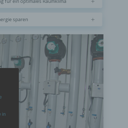
g für ein optimales Raumklima
ergie sparen
e
 in