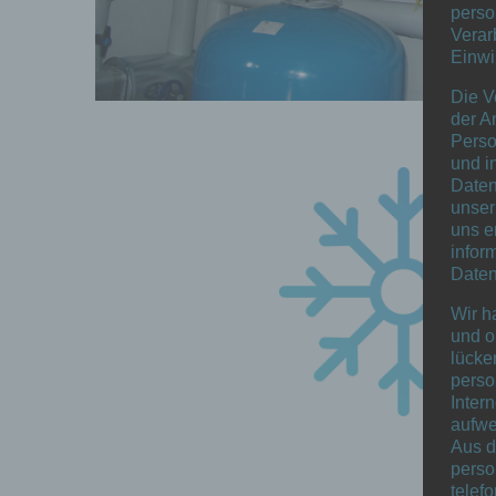
perso
Verar
Einwi
Die V
der A
Perso
und i
Daten
unser
uns e
infor
Daten
Wir h
und o
lücke
perso
Inter
aufwe
Aus d
perso
telef