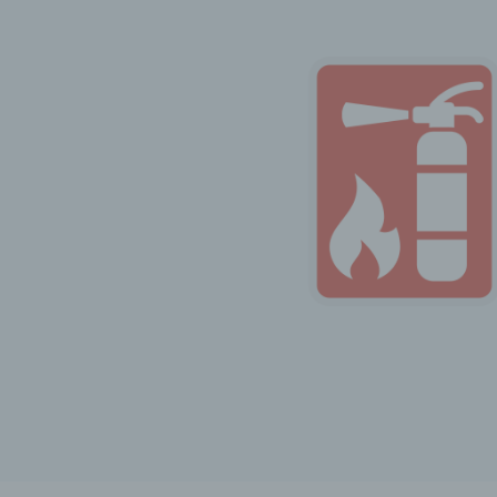
genet
Identi
b) b
Betrof
Perso
Veran
c) V
Verar
ausge
mit p
Organ
Verän
Offen
Berei
Lösch
d) E
Einsc
perso
einzu