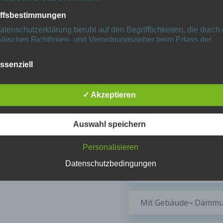
iffsbestimmungen
atenschutzerklärung beruht auf den Begrifflichkeiten, die durch
äischen Richtlinien- und Verordnungsgeber beim Erlass der
Schallschut
schutz-Grundverordnung (DS-GVO) verwendet wurden. Unser
schutzerklärung soll sowohl für die Öffentlichkeit als auch für u
ssenziell
n und Geschäftspartner einfach lesbar und verständlich sein.
Zu starker Schall wird 
zu gewährleisten, möchten wir vorab die verwendeten
schnell zur nervlichen Z
flichkeiten erläutern.
✓ Akzeptieren
die eigene Konzentration 
erwenden in dieser Datenschutzerklärung unter anderem die
von einem zu lauten Gerä
nden Begriffe:
Auswahl speichern
Beschallung über genorm
kann.
ersonenbezogene Daten
Personalisieren
nenbezogene Daten sind alle Informationen, die sich auf eine
Datenschutzbedingungen
ifizierte oder identifizierbare natürliche Person (im Folgenden
Effektiver Schallschut
ffene Person") beziehen. Als identifizierbar wird eine natürliche
n angesehen, die direkt oder indirekt, insbesondere mittels
nung zu einer Kennung wie einem Namen, zu einer Kennnumm
Mit Gebäude¬ Dämmu
ortdaten, zu einer Online-Kennung oder zu einem oder mehrer
deren Merkmalen, die Ausdruck der physischen, physiologisch