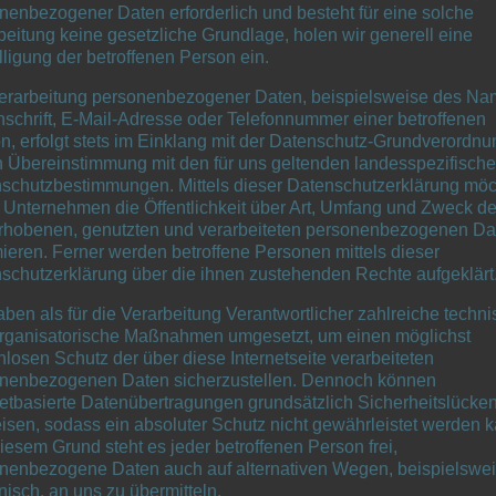
nenbezogener Daten erforderlich und besteht für eine solche
beitung keine gesetzliche Grundlage, holen wir generell eine
lligung der betroffenen Person ein.
erarbeitung personenbezogener Daten, beispielsweise des Na
nschrift, E-Mail-Adresse oder Telefonnummer einer betroffenen
n, erfolgt stets im Einklang mit der Datenschutz-Grundverordnu
n Übereinstimmung mit den für uns geltenden landesspezifisch
Kälteschutz
schutzbestimmungen. Mittels dieser Datenschutzerklärung mö
 Unternehmen die Öffentlichkeit über Art, Umfang und Zweck de
rhobenen, genutzten und verarbeiteten personenbezogenen Da
Mit der passenden Kältes
mieren. Ferner werden betroffene Personen mittels dieser
schutzerklärung über die ihnen zustehenden Rechte aufgeklärt
Leistungsverlust einer An
erbringen muss, desto ger
aben als für die Verarbeitung Verantwortlicher zahlreiche techn
Anlage aus.
rganisatorische Maßnahmen umgesetzt, um einen möglichst
nlosen Schutz der über diese Internetseite verarbeiteten
nenbezogenen Daten sicherzustellen. Dennoch können
netbasierte Datenübertragungen grundsätzlich Sicherheitslücke
Betriebskosten und 
isen, sodass ein absoluter Schutz nicht gewährleistet werden k
iesem Grund steht es jeder betroffenen Person frei,
nenbezogene Daten auch auf alternativen Wegen, beispielswe
Kondensat von Klima
onisch, an uns zu übermitteln.