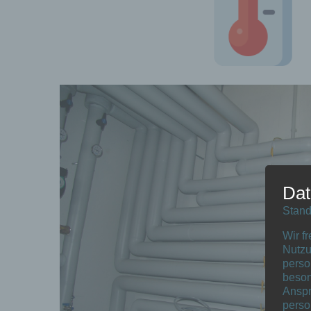
Dat
Stand
Wir f
Nutzu
perso
beson
Anspr
perso