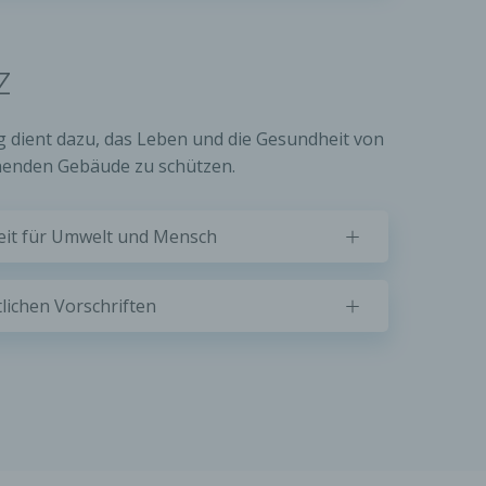
z
e
ng
g dient dazu, das Leben und die Gesundheit von
enden Gebäude zu schützen.
hang
eit für Umwelt und Mensch
tlichen Vorschriften
der
g, das