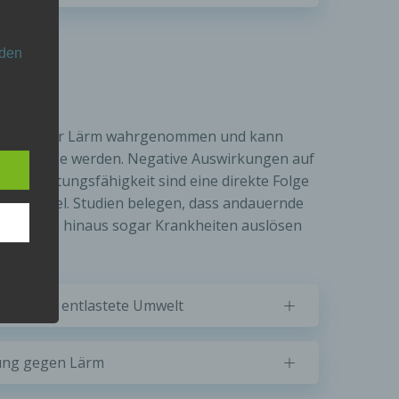
 den
z
e
nsere
 Um
als störender Lärm wahrgenommen und kann
erreißprobe werden. Negative Auswirkungen auf
und Leistungsfähigkeit sind eine direkte Folge
uschpegel. Studien belegen, dass andauernde
te Werte hinaus sogar Krankheiten auslösen
z für eine entlastete Umwelt
er, zu
ng gegen Lärm
en
en,