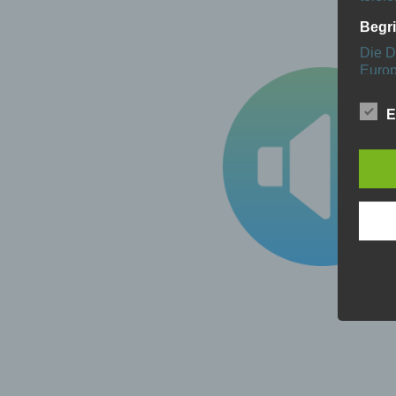
Begr
Die D
Europ
Daten
Daten
E
Kunde
dies 
Begrif
Wir v
folge
a) p
Perso
ident
„betro
Perso
Zuord
Stand
beson