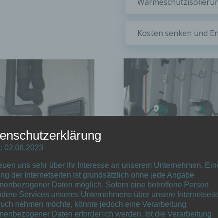
Wärmeschutzisolierun
Kosten senken und En
enschutzerklärung
: 02.06.2023
reuen uns sehr über Ihr Interesse an unserem Unternehmen. Ein
ng der Internetseiten ist grundsätzlich ohne jede Angabe
nenbezogener Daten möglich. Sofern eine betroffene Person
dere Services unseres Unternehmens über unsere Internetseite
uch nehmen möchte, könnte jedoch eine Verarbeitung
nenbezogener Daten erforderlich werden. Ist die Verarbeitung